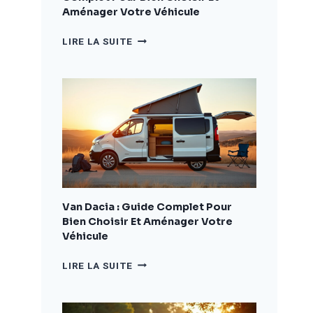
Aménager Votre Véhicule
CAMPING
LIRE LA SUITE
CAR
DACIA
:
LE
GUIDE
COMPLET
POUR
BIEN
CHOISIR
ET
AMÉNAGER
Van Dacia : Guide Complet Pour
VOTRE
Bien Choisir Et Aménager Votre
VÉHICULE
Véhicule
VAN
LIRE LA SUITE
DACIA
:
GUIDE