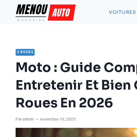
Aller
au
VOITURES
contenu
2 ROUES
Moto : Guide Comp
Entretenir Et Bien
Roues En 2026
Par
admin
novembre 10, 2025