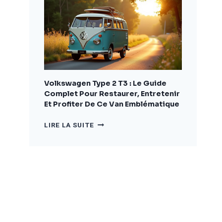
COMPLET
POUR
BIEN
CHOISIR
ET
AMÉNAGER
VOTRE
VÉHICULE
Volkswagen Type 2 T3 : Le Guide
Complet Pour Restaurer, Entretenir
Et Profiter De Ce Van Emblématique
VOLKSWAGEN
LIRE LA SUITE
TYPE
2
T3
:
LE
GUIDE
COMPLET
POUR
RESTAURER,