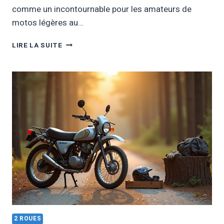
comme un incontournable pour les amateurs de
motos légères au…
YAMAHA
LIRE LA SUITE
125
XSR
:
GUIDE
COMPLET
POUR
BIEN
CHOISIR
ET
ENTRETENIR
VOTRE
MOTO
EN
2026
2 ROUES