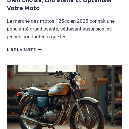
Bien Choisir, Entretenir Et Optimiser
Votre Moto
Le marché des motos 125cc en 2025 connaît une
popularité grandissante, séduisant aussi bien les
jeunes conducteurs que les…
YAMAHA
LIRE LA SUITE
125
XT
:
GUIDE
COMPLET
POUR
BIEN
CHOISIR,
ENTRETENIR
ET
OPTIMISER
VOTRE
MOTO