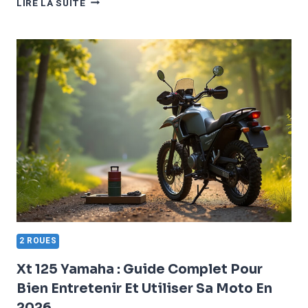
LIRE LA SUITE
YAMAHA
125
:
GUIDE
COMPLET
POUR
BIEN
CHOISIR,
ENTRETENIR
ET
ÉQUIPER
SA
MOTO
2 ROUES
Xt 125 Yamaha : Guide Complet Pour
Bien Entretenir Et Utiliser Sa Moto En