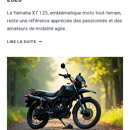
2026
La Yamaha XT 125, emblématique moto tout-terrain,
reste une référence appréciée des passionnés et des
amateurs de mobilité agile…
XT
LIRE LA SUITE
125
YAMAHA
:
GUIDE
COMPLET
POUR
BIEN
ENTRETENIR
ET
UTILISER
SA
MOTO
EN
2026