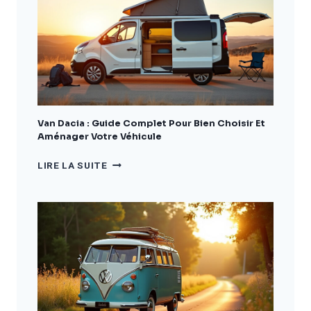
GUIDE
COMPLET
POUR
BIEN
CHOISIR
ET
AMÉNAGER
VOTRE
VÉHICULE
Van Dacia : Guide Complet Pour Bien Choisir Et
Aménager Votre Véhicule
VAN
LIRE LA SUITE
DACIA
:
GUIDE
COMPLET
POUR
BIEN
CHOISIR
ET
AMÉNAGER
VOTRE