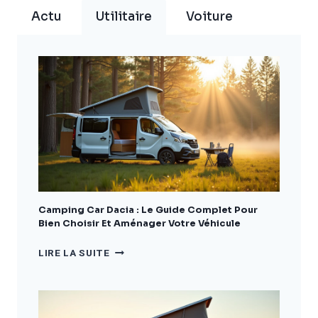
ENTRETENIR
Actu
Utilitaire
Voiture
ET
UTILISER
VOTRE
MOTO
EN
2026
Camping Car Dacia : Le Guide Complet Pour
Bien Choisir Et Aménager Votre Véhicule
CAMPING
LIRE LA SUITE
CAR
DACIA
:
LE