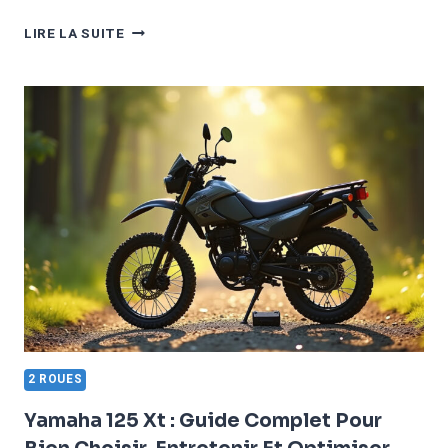
YAMAHA
LIRE LA SUITE
50
DT
:
GUIDE
COMPLET
POUR
ENTRETENIR,
RÉPARER
ET
OPTIMISER
VOTRE
MOTO
EN
2026
2 ROUES
Yamaha 125 Xt : Guide Complet Pour