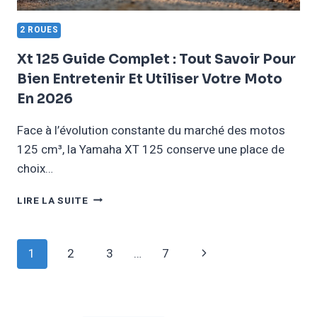
2 ROUES
Xt 125 Guide Complet : Tout Savoir Pour
Bien Entretenir Et Utiliser Votre Moto
En 2026
Face à l’évolution constante du marché des motos
125 cm³, la Yamaha XT 125 conserve une place de
choix…
XT
LIRE LA SUITE
125
GUIDE
COMPLET
Navigation
Page
1
2
3
…
7
:
TOUT
De
suivante
SAVOIR
POUR
Page
BIEN