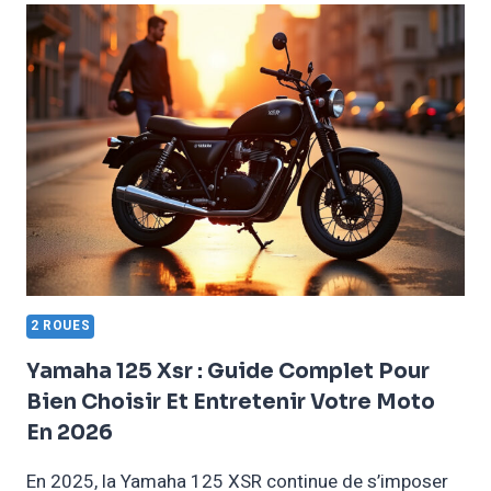
125
:
GUIDE
COMPLET
POUR
BIEN
CHOISIR
ET
ENTRETENIR
SA
MOTO
EN
2026
2 ROUES
Yamaha 125 Xsr : Guide Complet Pour
Bien Choisir Et Entretenir Votre Moto
En 2026
En 2025, la Yamaha 125 XSR continue de s’imposer