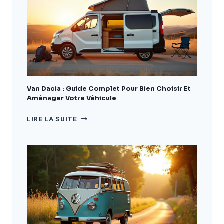
GUIDE
COMPLET
POUR
BIEN
CHOISIR
ET
AMÉNAGER
VOTRE
VÉHICULE
Van Dacia : Guide Complet Pour Bien Choisir Et
Aménager Votre Véhicule
VAN
LIRE LA SUITE
DACIA
:
GUIDE
COMPLET
POUR
BIEN
CHOISIR
ET
AMÉNAGER
VOTRE