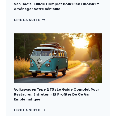
VÉHICULE
Van Dacia : Guide Complet Pour Bien Choisir Et
Aménager Votre Véhicule
VAN
LIRE LA SUITE
DACIA
:
GUIDE
COMPLET
POUR
BIEN
CHOISIR
ET
AMÉNAGER
VOTRE
VÉHICULE
Volkswagen Type 2 T3 : Le Guide Complet Pour
Restaurer, Entretenir Et Profiter De Ce Van
Emblématique
VOLKSWAGEN
LIRE LA SUITE
TYPE