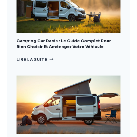
Camping Car Dacia : Le Guide Complet Pour
Bien Choisir Et Aménager Votre Véhicule
CAMPING
LIRE LA SUITE
CAR
DACIA
:
LE
GUIDE
COMPLET
POUR
BIEN
CHOISIR
ET
AMÉNAGER
VOTRE