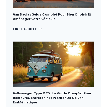
AMÉNAGER
VOTRE
VÉHICULE
Van Dacia : Guide Complet Pour Bien Choisir Et
Aménager Votre Véhicule
VAN
LIRE LA SUITE
DACIA
:
GUIDE
COMPLET
POUR
BIEN
CHOISIR
ET
AMÉNAGER
VOTRE
VÉHICULE
Volkswagen Type 2 T3 : Le Guide Complet Pour
Restaurer, Entretenir Et Profiter De Ce Van
Emblématique