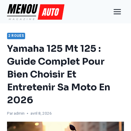
Aller
au
contenu
2 ROUES
Yamaha 125 Mt 125 :
Guide Complet Pour
Bien Choisir Et
Entretenir Sa Moto En
2026
Par
admin
avril 8, 2026