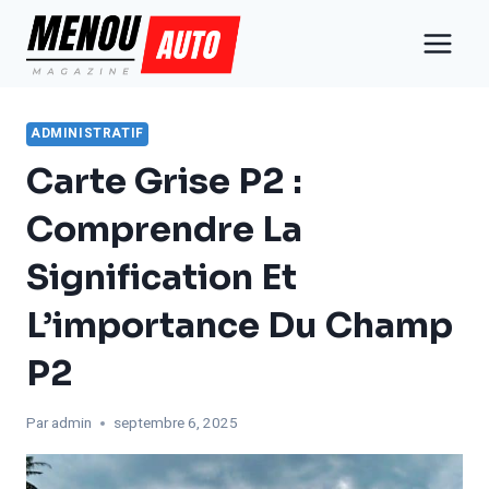
Aller
au
contenu
ADMINISTRATIF
Carte Grise P2 :
Comprendre La
Signification Et
L’importance Du Champ
P2
Par
admin
septembre 6, 2025