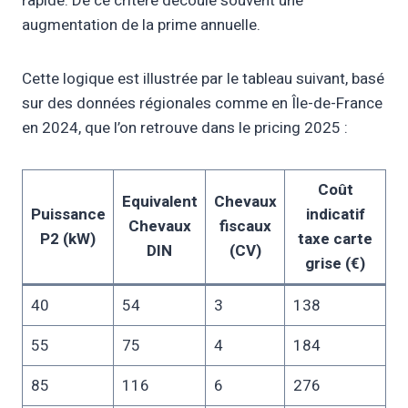
rapide. De ce critère découle souvent une
augmentation de la prime annuelle.
Cette logique est illustrée par le tableau suivant, basé
sur des données régionales comme en Île-de-France
en 2024, que l’on retrouve dans le pricing 2025 :
Coût
Equivalent
Chevaux
Puissance
indicatif
Chevaux
fiscaux
P2 (kW)
taxe carte
DIN
(CV)
grise (€)
40
54
3
138
55
75
4
184
85
116
6
276