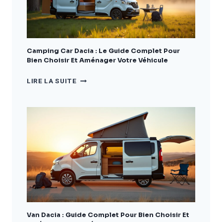
Camping Car Dacia : Le Guide Complet Pour
Bien Choisir Et Aménager Votre Véhicule
CAMPING
LIRE LA SUITE
CAR
DACIA
:
LE
GUIDE
COMPLET
POUR
BIEN
CHOISIR
ET
AMÉNAGER
VOTRE
VÉHICULE
Van Dacia : Guide Complet Pour Bien Choisir Et