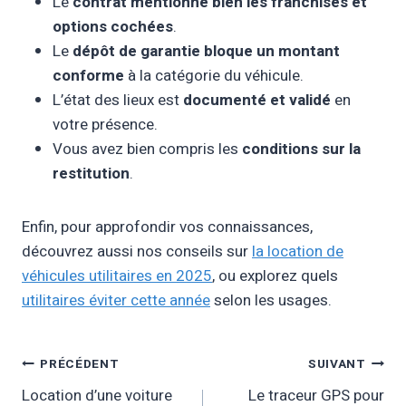
Le
contrat mentionne bien les franchises et
options cochées
.
Le
dépôt de garantie bloque un montant
conforme
à la catégorie du véhicule.
L’état des lieux est
documenté et validé
en
votre présence.
Vous avez bien compris les
conditions sur la
restitution
.
Enfin, pour approfondir vos connaissances,
découvrez aussi nos conseils sur
la location de
véhicules utilitaires en 2025
, ou explorez quels
utilitaires éviter cette année
selon les usages.
Navigation
PRÉCÉDENT
SUIVANT
Location d’une voiture
Le traceur GPS pour
De