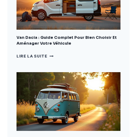
BIEN
CHOISIR
ET
AMÉNAGER
VOTRE
VÉHICULE
Van Dacia : Guide Complet Pour Bien Choisir Et
Aménager Votre Véhicule
VAN
LIRE LA SUITE
DACIA
:
GUIDE
COMPLET
POUR
BIEN
CHOISIR
ET
AMÉNAGER
VOTRE
VÉHICULE