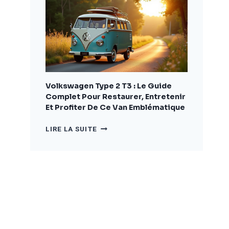
COMPLET
POUR
BIEN
CHOISIR
ET
AMÉNAGER
VOTRE
VÉHICULE
Volkswagen Type 2 T3 : Le Guide
Complet Pour Restaurer, Entretenir
Et Profiter De Ce Van Emblématique
VOLKSWAGEN
LIRE LA SUITE
TYPE
2
T3
:
LE
GUIDE
COMPLET
POUR
RESTAURER,