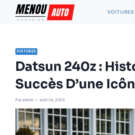
Aller
au
VOITURES
contenu
VOITURES
Datsun 240z : Hist
Succès D’une Icôn
Par
admin
août 26, 2025