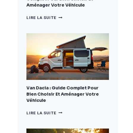
Aménager Votre Véhicule
CAMPING
LIRE LA SUITE
CAR
DACIA
:
LE
GUIDE
COMPLET
POUR
BIEN
CHOISIR
ET
AMÉNAGER
Van Dacia : Guide Complet Pour
VOTRE
Bien Choisir Et Aménager Votre
VÉHICULE
Véhicule
VAN
LIRE LA SUITE
DACIA
:
GUIDE