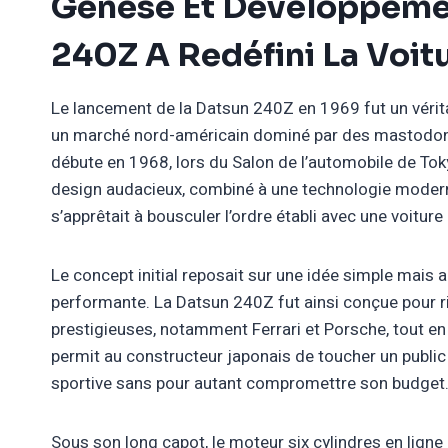
Genèse Et Développeme
240Z A Redéfini La Voit
Le lancement de la Datsun 240Z en 1969 fut un vérit
un marché nord-américain dominé par des mastodon
débute en 1968, lors du Salon de l’automobile de Toky
design audacieux, combiné à une technologie moderne
s’apprêtait à bousculer l’ordre établi avec une voiture 
Le concept initial reposait sur une idée simple mais a
performante. La Datsun 240Z fut ainsi conçue pour r
prestigieuses, notamment Ferrari et Porsche, tout en 
permit au constructeur japonais de toucher un public
sportive sans pour autant compromettre son budget
Sous son long capot, le moteur six cylindres en ligne