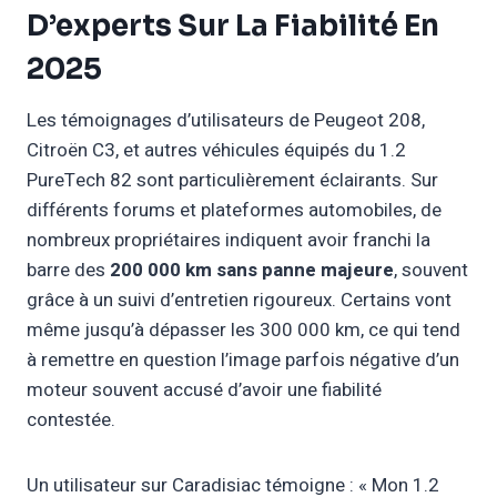
huile avec
D’experts Sur La Fiabilité En
huile
la vidange
2025
Changer le
Remplacement
filtre à air
Les témoignages d’utilisateurs de Peugeot 208,
30 000 km
filtre à air
tous les 30
Citroën C3, et autres véhicules équipés du 1.2
000 km
PureTech 82 sont particulièrement éclairants. Sur
différents forums et plateformes automobiles, de
Vérifier
nombreux propriétaires indiquent avoir franchi la
Contrôle
l'état à
barre des
courroie de
200 000 km sans panne majeure
120 000 km
, souvent
partir de
grâce à un suivi d’entretien rigoureux. Certains vont
distribution
120 000 km
même jusqu’à dépasser les 300 000 km, ce qui tend
à remettre en question l’image parfois négative d’un
Remplacement
Remplacer
moteur souvent accusé d’avoir une fiabilité
bougies
60 000 km
tous les 60
contestée.
d'allumage
000 km
Vérification
Un utilisateur sur Caradisiac témoigne : « Mon 1.2