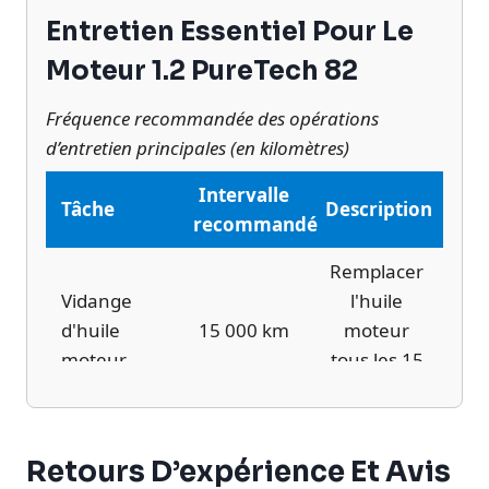
Entretien Essentiel Pour Le
Moteur 1.2 PureTech 82
Fréquence recommandée des opérations
d’entretien principales (en kilomètres)
Intervalle
Tâche
Description
recommandé
Remplacer
Vidange
l'huile
d'huile
15 000 km
moteur
moteur
tous les 15
000 km
Changer le
Remplacement
Retours D’expérience Et Avis
filtre à
filtre à
15 000 km