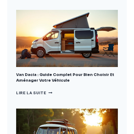
DACIA
:
LE
GUIDE
COMPLET
POUR
BIEN
CHOISIR
ET
AMÉNAGER
VOTRE
VÉHICULE
Van Dacia : Guide Complet Pour Bien Choisir Et
Aménager Votre Véhicule
VAN
LIRE LA SUITE
DACIA
:
GUIDE
COMPLET
POUR
BIEN