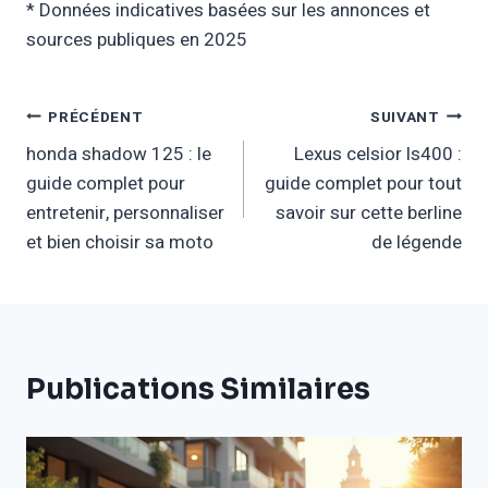
* Données indicatives basées sur les annonces et
sources publiques en 2025
Navigation
PRÉCÉDENT
SUIVANT
honda shadow 125 : le
Lexus celsior ls400 :
De
guide complet pour
guide complet pour tout
L’article
entretenir, personnaliser
savoir sur cette berline
et bien choisir sa moto
de légende
Publications Similaires