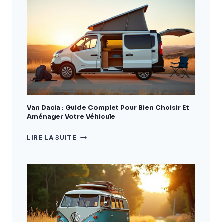
:
LE
GUIDE
COMPLET
POUR
BIEN
CHOISIR
ET
AMÉNAGER
VOTRE
VÉHICULE
Van Dacia : Guide Complet Pour Bien Choisir Et
Aménager Votre Véhicule
VAN
LIRE LA SUITE
DACIA
:
GUIDE
COMPLET
POUR
BIEN
CHOISIR
ET