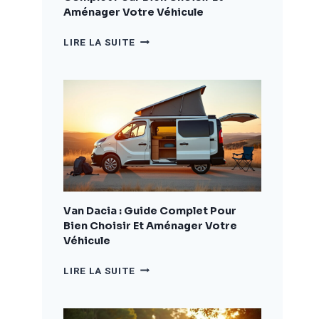
Aménager Votre Véhicule
CAMPING
LIRE LA SUITE
CAR
DACIA
:
LE
GUIDE
COMPLET
POUR
BIEN
CHOISIR
ET
AMÉNAGER
Van Dacia : Guide Complet Pour
VOTRE
Bien Choisir Et Aménager Votre
VÉHICULE
Véhicule
VAN
LIRE LA SUITE
DACIA
:
GUIDE