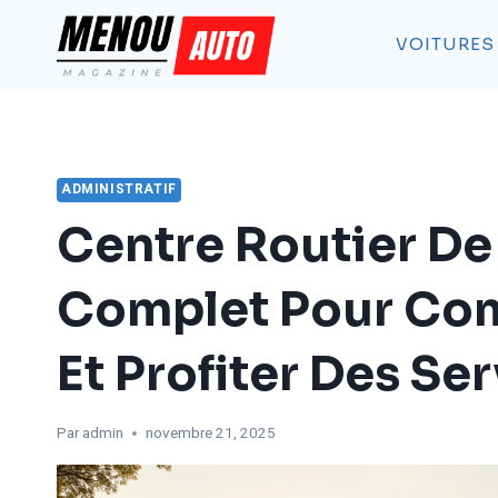
Aller
au
VOITURES
contenu
ADMINISTRATIF
Centre Routier De
Complet Pour Co
Et Profiter Des Se
Par
admin
novembre 21, 2025