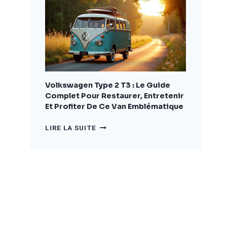
COMPLET
POUR
BIEN
CHOISIR
ET
AMÉNAGER
VOTRE
VÉHICULE
Volkswagen Type 2 T3 : Le Guide
Complet Pour Restaurer, Entretenir
Et Profiter De Ce Van Emblématique
VOLKSWAGEN
LIRE LA SUITE
TYPE
2
T3
:
LE
GUIDE
COMPLET
POUR
RESTAURER,