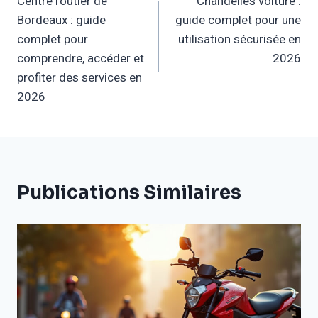
Centre routier de
Chandelles voiture :
De
Bordeaux : guide
guide complet pour une
L’article
complet pour
utilisation sécurisée en
comprendre, accéder et
2026
profiter des services en
2026
Publications Similaires