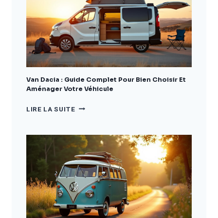
COMPLET
POUR
BIEN
CHOISIR
ET
AMÉNAGER
VOTRE
VÉHICULE
Van Dacia : Guide Complet Pour Bien Choisir Et
Aménager Votre Véhicule
VAN
LIRE LA SUITE
DACIA
:
GUIDE
COMPLET
POUR
BIEN
CHOISIR
ET
AMÉNAGER
VOTRE