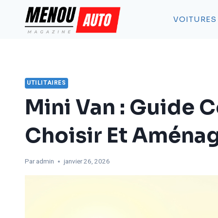
Aller
au
VOITURES
contenu
UTILITAIRES
Mini Van : Guide 
Choisir Et Aménag
Par
admin
janvier 26, 2026