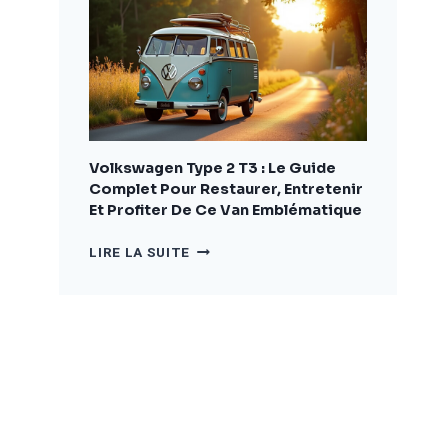
COMPLET
POUR
BIEN
CHOISIR
ET
AMÉNAGER
VOTRE
VÉHICULE
Volkswagen Type 2 T3 : Le Guide
Complet Pour Restaurer, Entretenir
Et Profiter De Ce Van Emblématique
VOLKSWAGEN
LIRE LA SUITE
TYPE
2
T3
:
LE
GUIDE
COMPLET
POUR
RESTAURER,