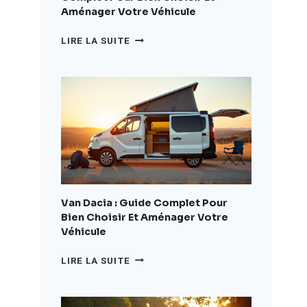
Aménager Votre Véhicule
CAMPING
LIRE LA SUITE
CAR
DACIA
:
LE
GUIDE
COMPLET
POUR
BIEN
CHOISIR
ET
AMÉNAGER
Van Dacia : Guide Complet Pour
VOTRE
Bien Choisir Et Aménager Votre
VÉHICULE
Véhicule
VAN
LIRE LA SUITE
DACIA
:
GUIDE