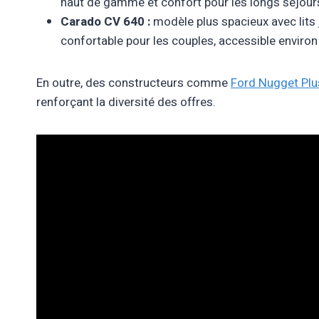
haut de gamme et confort pour les longs séjours
Carado CV 640 :
modèle plus spacieux avec lits 
confortable pour les couples, accessible environ
En outre, des constructeurs comme
Ford Nugget Plu
renforçant la diversité des offres.