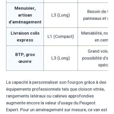
Menuisier,
Besoin de tra
artisan
L3 (Long)
panneaux et outi
d’aménagement
Livraison colis
Maniabilité, nomb
L1 (Compact)
express
en centre-
Grand volume 
BTP, gros
L3 (Long)
possibilité d’a
œuvre
spécifiq
La capacité à personnaliser son fourgon grâce à des
équipements professionnels tels que cloison vitrée,
rangements latéraux ou cabines approfondies
augmente encore la valeur d’usage du Peugeot
Expert. Pour un aménagement sur mesure, ce van est