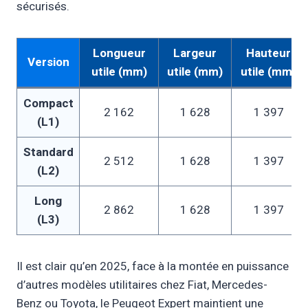
sécurisés.
Longueur
Largeur
Hauteur
Version
utile (mm)
utile (mm)
utile (mm)
Compact
2 162
1 628
1 397
(L1)
Standard
2 512
1 628
1 397
(L2)
Long
2 862
1 628
1 397
(L3)
Il est clair qu’en 2025, face à la montée en puissance
d’autres modèles utilitaires chez Fiat, Mercedes-
Benz ou Toyota, le Peugeot Expert maintient une