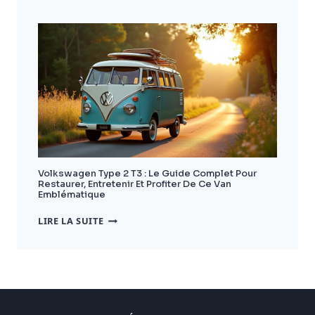
:
GUIDE
COMPLET
POUR
BIEN
CHOISIR
ET
AMÉNAGER
VOTRE
VÉHICULE
Volkswagen Type 2 T3 : Le Guide Complet Pour
Restaurer, Entretenir Et Profiter De Ce Van
Emblématique
VOLKSWAGEN
LIRE LA SUITE
TYPE
2
T3
:
LE
GUIDE
COMPLET