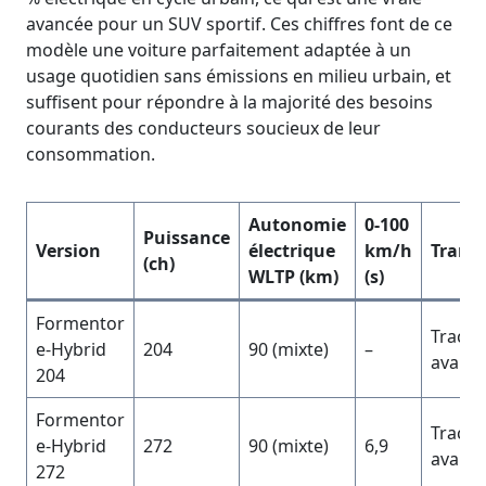
avancée pour un SUV sportif. Ces chiffres font de ce
modèle une voiture parfaitement adaptée à un
usage quotidien sans émissions en milieu urbain, et
suffisent pour répondre à la majorité des besoins
courants des conducteurs soucieux de leur
consommation.
Autonomie
0-100
Puissance
Version
électrique
km/h
Trans
(ch)
WLTP (km)
(s)
Formentor
Tracti
e-Hybrid
204
90 (mixte)
–
avant
204
Formentor
Tracti
e-Hybrid
272
90 (mixte)
6,9
avant
272