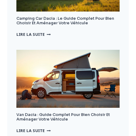
Camping Car Dacia : Le Guide Complet Pour Bien
Choisir Et Aménager Votre Véhicule
CAMPING
LIRE LA SUITE
CAR
DACIA
:
LE
GUIDE
COMPLET
POUR
BIEN
CHOISIR
ET
AMÉNAGER
VOTRE
VÉHICULE
Van Dacia : Guide Complet Pour Bien Choisir Et
Aménager Votre Véhicule
VAN
LIRE LA SUITE
DACIA