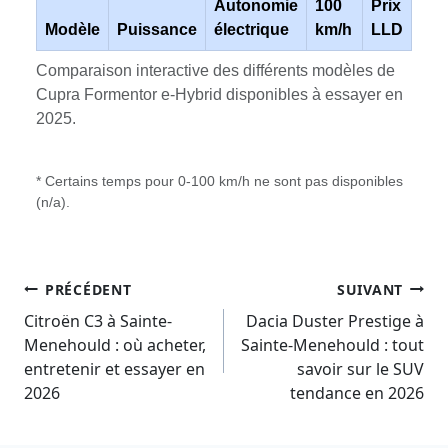
Autonomie
100
Prix
Modèle
Puissance
électrique
km/h
LLD
Comparaison interactive des différents modèles de
Cupra Formentor e-Hybrid disponibles à essayer en
2025.
* Certains temps pour 0-100 km/h ne sont pas disponibles
(n/a).
Navigation
PRÉCÉDENT
SUIVANT
De
Citroën C3 à Sainte-
Dacia Duster Prestige à
Menehould : où acheter,
Sainte-Menehould : tout
L’article
entretenir et essayer en
savoir sur le SUV
2026
tendance en 2026