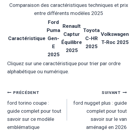
Comparaison des caractéristiques techniques et prix
entre différents modèles 2025
Ford
Renault
Puma
Toyota
Captur
Volkswagen
Caractéristique
Gen-
C-HR
Équilibre
T-Roc 2025
E
2025
2025
2025
Cliquez sur une caractéristique pour trier par ordre
alphabétique ou numérique.
Navigation
PRÉCÉDENT
SUIVANT
ford torino coupe :
ford nugget plus : guide
De
guide complet pour tout
complet pour tout
L’article
savoir sur ce modèle
savoir sur le van
emblématique
aménagé en 2026