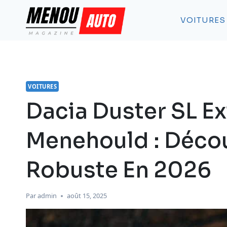
Aller
au
VOITURES
contenu
VOITURES
Dacia Duster SL E
Menehould : Déco
Robuste En 2026
Par
admin
août 15, 2025