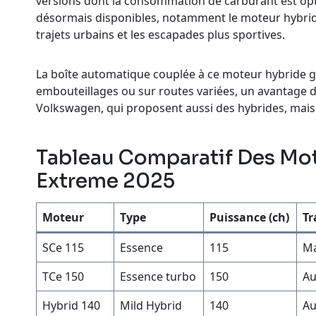
versions dont la consommation de carburant est opt
désormais disponibles, notamment le moteur hybride
trajets urbains et les escapades plus sportives.
La boîte automatique couplée à ce moteur hybride ga
embouteillages ou sur routes variées, un avantage d
Volkswagen, qui proposent aussi des hybrides, mais p
Tableau Comparatif Des Mot
Extreme 2025
Moteur
Type
Puissance (ch)
Tr
SCe 115
Essence
115
Ma
TCe 150
Essence turbo
150
Au
Hybrid 140
Mild Hybrid
140
Au