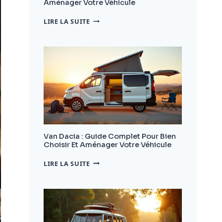
Aménager Votre Véhicule
CAMPING
LIRE LA SUITE
CAR
DACIA
:
LE
GUIDE
COMPLET
POUR
BIEN
CHOISIR
ET
AMÉNAGER
VOTRE
Van Dacia : Guide Complet Pour Bien
VÉHICULE
Choisir Et Aménager Votre Véhicule
VAN
LIRE LA SUITE
DACIA
:
GUIDE
COMPLET
POUR
BIEN