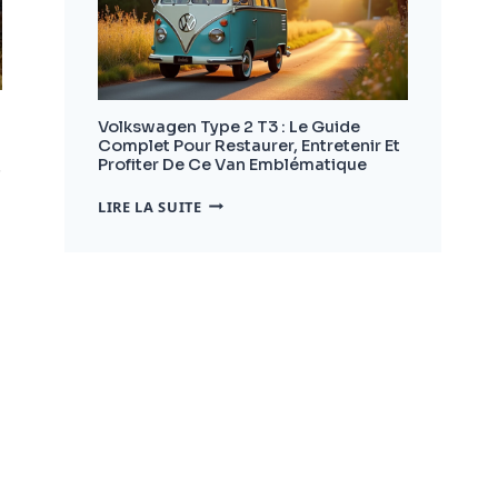
CHOISIR
ET
AMÉNAGER
VOTRE
VÉHICULE
Volkswagen Type 2 T3 : Le Guide
Complet Pour Restaurer, Entretenir Et
.
Profiter De Ce Van Emblématique
VOLKSWAGEN
LIRE LA SUITE
TYPE
2
T3
:
LE
GUIDE
COMPLET
POUR
RESTAURER,
ENTRETENIR
ET
PROFITER
DE
CE