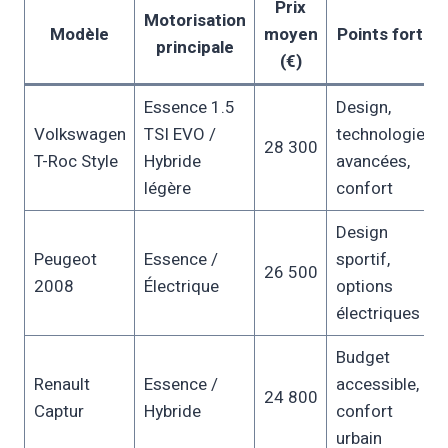
Prix
Motorisation
Modèle
moyen
Points forts
principale
(€)
Essence 1.5
Design,
Volkswagen
TSI EVO /
technologies
28 300
T-Roc Style
Hybride
avancées,
légère
confort
Design
Peugeot
Essence /
sportif,
26 500
2008
Électrique
options
électriques
Budget
Renault
Essence /
accessible,
24 800
Captur
Hybride
confort
urbain