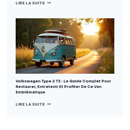
VAN
LIRE LA SUITE
DACIA
:
GUIDE
COMPLET
POUR
BIEN
CHOISIR
ET
AMÉNAGER
VOTRE
VÉHICULE
Volkswagen Type 2 T3 : Le Guide Complet Pour
Restaurer, Entretenir Et Profiter De Ce Van
Emblématique
VOLKSWAGEN
LIRE LA SUITE
TYPE
2
T3
: