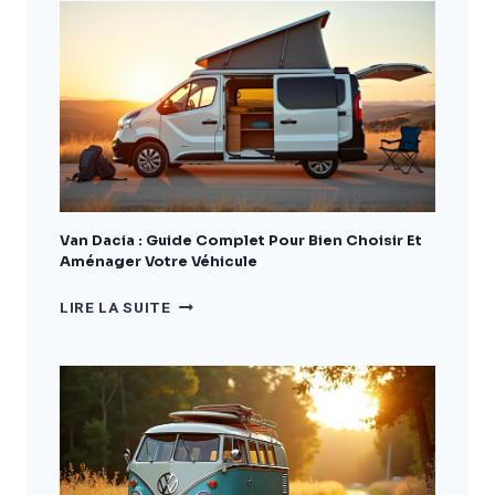
:
LE
GUIDE
COMPLET
POUR
BIEN
CHOISIR
ET
AMÉNAGER
VOTRE
VÉHICULE
Van Dacia : Guide Complet Pour Bien Choisir Et
Aménager Votre Véhicule
VAN
LIRE LA SUITE
DACIA
:
GUIDE
COMPLET
POUR
BIEN
CHOISIR
ET