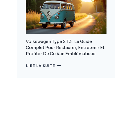
POUR
BIEN
CHOISIR
ET
AMÉNAGER
VOTRE
VÉHICULE
Volkswagen Type 2 T3 : Le Guide
Complet Pour Restaurer, Entretenir Et
Profiter De Ce Van Emblématique
VOLKSWAGEN
LIRE LA SUITE
TYPE
2
T3
:
LE
GUIDE
COMPLET
POUR
RESTAURER,
ENTRETENIR
ET