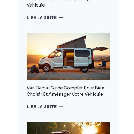
Véhicule
CAMPING
LIRE LA SUITE
CAR
DACIA
:
LE
GUIDE
COMPLET
POUR
BIEN
CHOISIR
ET
AMÉNAGER
VOTRE
Van Dacia : Guide Complet Pour Bien
VÉHICULE
Choisir Et Aménager Votre Véhicule
VAN
LIRE LA SUITE
DACIA
:
GUIDE
COMPLET