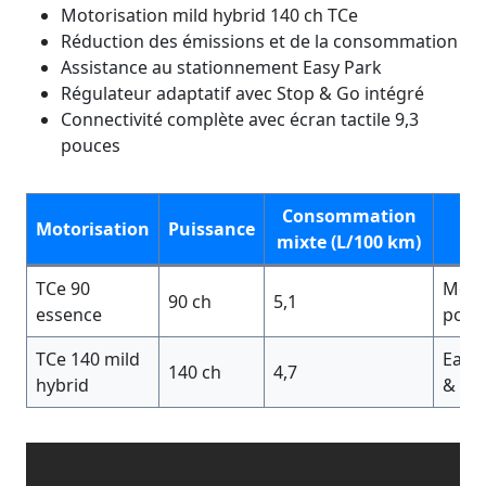
Motorisation mild hybrid 140 ch TCe
Réduction des émissions et de la consommation
Assistance au stationnement Easy Park
Régulateur adaptatif avec Stop & Go intégré
Connectivité complète avec écran tactile 9,3
pouces
Consommation
Motorisation
Puissance
Éq
mixte (L/100 km)
TCe 90
Mode 
90 ch
5,1
essence
pouc
TCe 140 mild
Easy 
140 ch
4,7
hybrid
& Go,