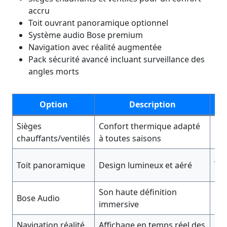
accru
Toit ouvrant panoramique optionnel
Système audio Bose premium
Navigation avec réalité augmentée
Pack sécurité avancé incluant surveillance des
angles morts
Option
Description
Sièges
Confort thermique adapté
Bie
chauffants/ventilés
à toutes saisons
pa
Amb
Toit panoramique
Design lumineux et aéré
cla
Son haute définition
Exp
Bose Audio
immersive
sup
Navigation réalité
Affichage en temps réel des
Séc