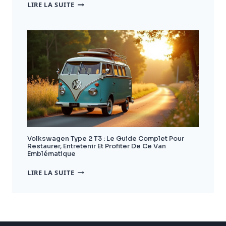
VAN
LIRE LA SUITE
DACIA
:
GUIDE
COMPLET
POUR
BIEN
CHOISIR
ET
AMÉNAGER
VOTRE
VÉHICULE
Volkswagen Type 2 T3 : Le Guide Complet Pour
Restaurer, Entretenir Et Profiter De Ce Van
Emblématique
VOLKSWAGEN
LIRE LA SUITE
TYPE
2
T3
:
LE