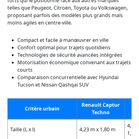
forts qui le positionne face aux autres marques
telles que Peugeot, Citroën, Toyota ou Volkswagen,
proposant parfois des modèles plus grands mais
moins agiles en centre-ville.
Compact et facile à manœuvrer en ville
Confort optimal pour trajets quotidiens
Technologies de sécurité avancées intégrées
Motorisation économique convenant aux trajets
courts
Comparaison concurrentielle avec Hyundai
Tucson et Nissan Qashqai SUV
Renault Captur
Hy
Critère urbain
Techno
Tu
4,50
Taille (L x l)
4,23 m x 1,80 m
1,85