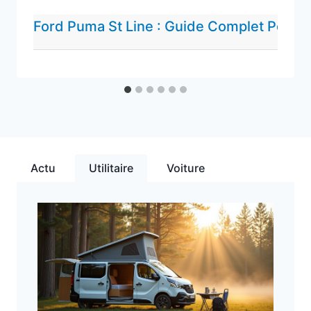
2 ans / 80 000 km
r Tout Savoir Sur Cette Berline De Légende
Ford Puma St Line : Guide Complet Pour T
Très bon
Avancée
Volkswagen Touran
Actu
Utilitaire
Voiture
550
6.5
3 ans / 60 000 km
Excellent