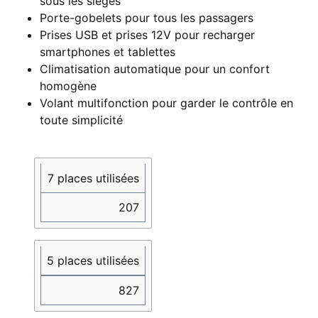
sous les sièges
Porte-gobelets pour tous les passagers
Prises USB et prises 12V pour recharger
smartphones et tablettes
Climatisation automatique pour un confort
homogène
Volant multifonction pour garder le contrôle en
toute simplicité
Configuration
Volume
7 places utilisées
bagages
(litres)
207
5 places utilisées
827