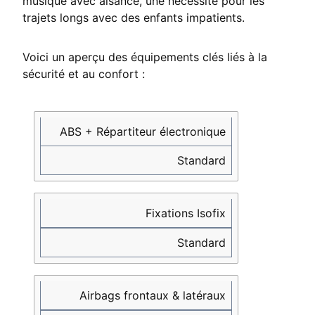
musique avec aisance, une nécessité pour les
trajets longs avec des enfants impatients.
Voici un aperçu des équipements clés liés à la
sécurité et au confort :
Équipement
Disponibilité
ABS + Répartiteur électronique
Standard
Fixations Isofix
Standard
Airbags frontaux & latéraux