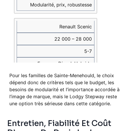
Modularité, prix, robustesse
Renault Scenic
22 000 – 28 000
5-7
Essence, Diesel, Hybride
Pour les familles de Sainte-Menehould, le choix
Technologie embarquée, confort
dépend donc de critères tels que le budget, les
besoins de modularité et l’importance accordée à
l’image de marque, mais le Lodgy Stepway reste
Peugeot Rifter
une option très sérieuse dans cette catégorie.
20 000 – 26 000
Entretien, Fiabilité Et Coût
5-7