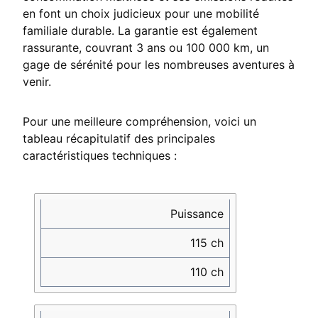
en font un choix judicieux pour une mobilité
familiale durable. La garantie est également
rassurante, couvrant 3 ans ou 100 000 km, un
gage de sérénité pour les nombreuses aventures à
venir.
Pour une meilleure compréhension, voici un
tableau récapitulatif des principales
caractéristiques techniques :
Caractéristique
Essence
Diesel
Puissance
1.2 TCe
1.5
115 ch
dCi
115 ch
110
ch
110 ch