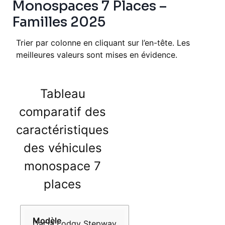
Monospaces 7 Places –
Familles 2025
Trier par colonne en cliquant sur l’en-tête. Les
meilleures valeurs sont mises en évidence.
Tableau
comparatif des
caractéristiques
des véhicules
monospace 7
places
Modèle
Entretien
Consommation
Garantie
Confort
Sécurité
annuel
(L/100km)
Dacia Lodgy Stepway