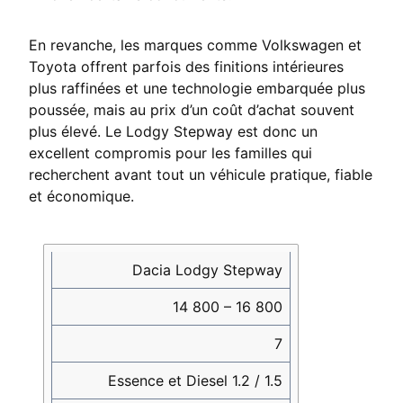
En revanche, les marques comme Volkswagen et
Toyota offrent parfois des finitions intérieures
plus raffinées et une technologie embarquée plus
poussée, mais au prix d’un coût d’achat souvent
plus élevé. Le Lodgy Stepway est donc un
excellent compromis pour les familles qui
recherchent avant tout un véhicule pratique, fiable
et économique.
Modèle
Prix
Places
Motorisations
Atouts
Dacia Lodgy Stepway
de
principales
base
14 800 – 16 800
(€)
7
Essence et Diesel 1.2 / 1.5