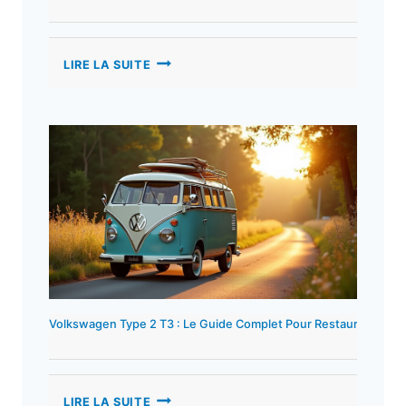
VAN
LIRE LA SUITE
DACIA
:
GUIDE
COMPLET
POUR
BIEN
CHOISIR
ET
AMÉNAGER
VOTRE
VÉHICULE
Volkswagen Type 2 T3 : Le Guide Complet Pour Restaurer, Entre
VOLKSWAGEN
LIRE LA SUITE