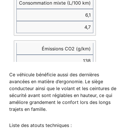
Consommation mixte (L/100 km)
6,1
4,7
Émissions CO2 (g/km)
138
124
Ce véhicule bénéficie aussi des dernières
avancées en matière d’ergonomie. Le siège
conducteur ainsi que le volant et les ceintures de
Transmission
sécurité avant sont réglables en hauteur, ce qui
améliore grandement le confort lors des longs
Manuelle / Automatique
trajets en famille.
Manuelle
Liste des atouts techniques :