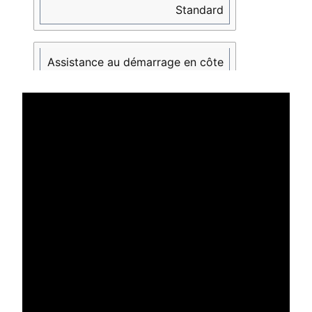
Standard
Assistance au démarrage en côte
Standard
Alerte de franchissement de ligne
Option
Contrôle de stabilité (ESC)
Standard
Écran tactile multimédia