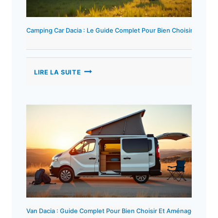
Performante
Camping Car Dacia : Le Guide Complet Pour Bien Choisir Et Amé
CAMPING
LIRE LA SUITE
CAR
DACIA
:
LE
GUIDE
COMPLET
POUR
BIEN
CHOISIR
ET
AMÉNAGER
VOTRE
VÉHICULE
Van Dacia : Guide Complet Pour Bien Choisir Et Aménager Votre