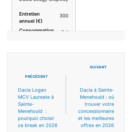
(€)
300
5.4
3 ans / 100 000 km
Navigation
De
Bon
SUIVANT
L’article
PRÉCÉDENT
Standard avancé
Dacia Logan
Dacia à Sainte-
MCV Laureate à
Menehould : où
Sainte-
trouver votre
Peugeot Rifter
Menehould :
concessionnaire
pourquoi choisir
et les meilleures
400
ce break en 2026
offres en 2026