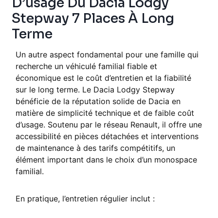
D’usage Du Dacia Lodgy
Essence, Diesel
Stepway 7 Places À Long
Polyvalence, design
Terme
Un autre aspect fondamental pour une famille qui
Volkswagen Touran
recherche un véhiculé familial fiable et
économique est le coût d’entretien et la fiabilité
27 000 – 35 000
sur le long terme. Le Dacia Lodgy Stepway
bénéficie de la réputation solide de Dacia en
7
matière de simplicité technique et de faible coût
Essence, Diesel, Hybride
d’usage. Soutenu par le réseau Renault, il offre une
accessibilité en pièces détachées et interventions
Finition premium, technologie
de maintenance à des tarifs compétitifs, un
élément important dans le choix d’un monospace
familial.
Toyota Proace Verso
En pratique, l’entretien régulier inclut :
30 000 – 40 000