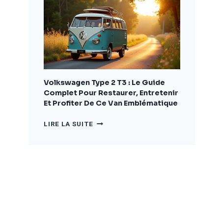
COMPLET
POUR
BIEN
CHOISIR
ET
AMÉNAGER
VOTRE
VÉHICULE
Volkswagen Type 2 T3 : Le Guide
Complet Pour Restaurer, Entretenir
Et Profiter De Ce Van Emblématique
VOLKSWAGEN
LIRE LA SUITE
TYPE
2
T3
:
LE
GUIDE
COMPLET
POUR
RESTAURER,