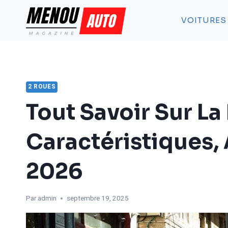
Aller
au
VOITURES
contenu
2 ROUES
Tout Savoir Sur L
Caractéristiques, 
2026
Par
admin
septembre 19, 2025