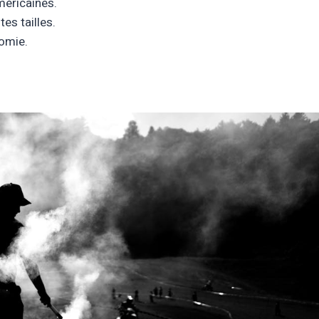
méricaines.
es tailles.
omie.