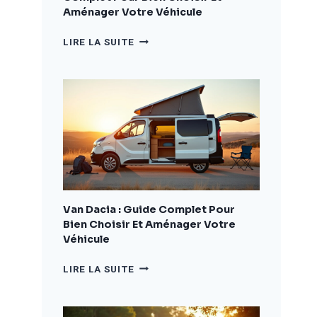
Aménager Votre Véhicule
CAMPING
LIRE LA SUITE
CAR
DACIA
:
LE
GUIDE
COMPLET
POUR
BIEN
CHOISIR
ET
AMÉNAGER
Van Dacia : Guide Complet Pour
VOTRE
Bien Choisir Et Aménager Votre
VÉHICULE
Véhicule
VAN
LIRE LA SUITE
DACIA
:
GUIDE