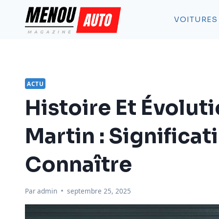
Aller
au
VOITURES
contenu
ACTU
Histoire Et Évolut
Martin : Significa
Connaître
Par
admin
septembre 25, 2025