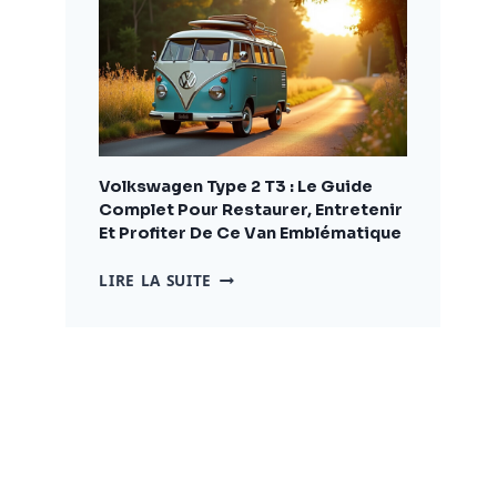
COMPLET
POUR
BIEN
CHOISIR
ET
AMÉNAGER
VOTRE
VÉHICULE
Volkswagen Type 2 T3 : Le Guide
Complet Pour Restaurer, Entretenir
Et Profiter De Ce Van Emblématique
VOLKSWAGEN
LIRE LA SUITE
TYPE
2
T3
:
LE
GUIDE
COMPLET
POUR
RESTAURER,