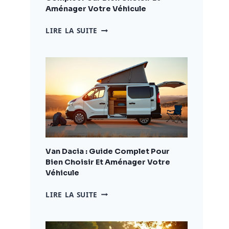
Aménager Votre Véhicule
CAMPING
LIRE LA SUITE
CAR
DACIA
:
LE
GUIDE
COMPLET
POUR
BIEN
CHOISIR
ET
AMÉNAGER
Van Dacia : Guide Complet Pour
VOTRE
Bien Choisir Et Aménager Votre
VÉHICULE
Véhicule
VAN
LIRE LA SUITE
DACIA
:
GUIDE