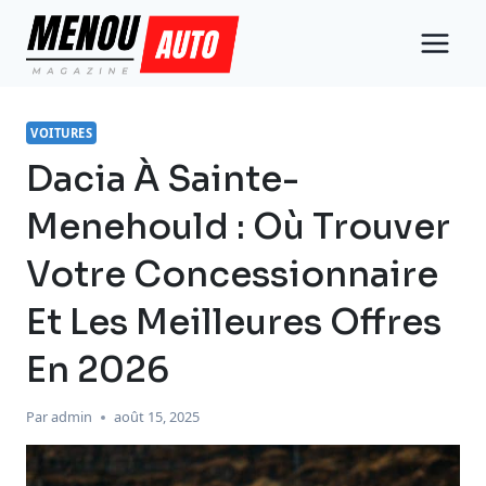
Aller
au
contenu
VOITURES
Dacia À Sainte-
Menehould : Où Trouver
Votre Concessionnaire
Et Les Meilleures Offres
En 2026
Par
admin
août 15, 2025