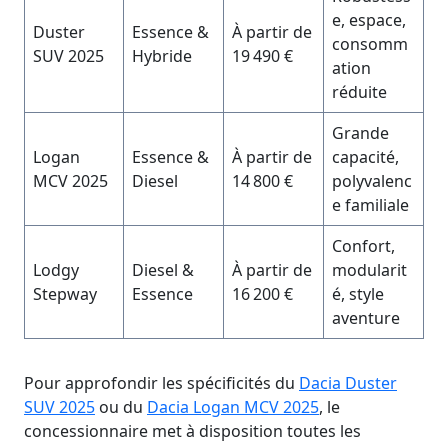
e, espace,
Duster
Essence &
À partir de
consomm
SUV 2025
Hybride
19 490 €
ation
réduite
Grande
Logan
Essence &
À partir de
capacité,
MCV 2025
Diesel
14 800 €
polyvalenc
e familiale
Confort,
Lodgy
Diesel &
À partir de
modularit
Stepway
Essence
16 200 €
é, style
aventure
Pour approfondir les spécificités du
Dacia Duster
SUV 2025
ou du
Dacia Logan MCV 2025
, le
concessionnaire met à disposition toutes les