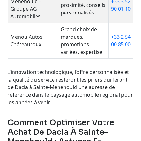
Menehould -
+33 3 52
proximité, conseils
Groupe AG
90 01 10
personnalisés
Automobiles
Grand choix de
Menou Autos
marques,
+33 2 54
Châteauroux
promotions
00 85 00
variées, expertise
Comparaison des concessionnaires Dacia avec leurs ava
Aucun concessionnaire ne correspond à votre recherch
L’innovation technologique, l’offre personnalisée et
la qualité du service resteront les piliers qui feront
de Dacia à Sainte-Menehould une adresse de
référence dans le paysage automobile régional pour
les années à venir.
Comment Optimiser Votre
Achat De Dacia À Sainte-