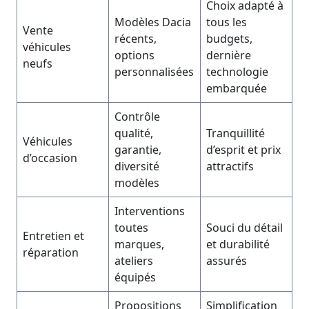
Choix adapté à
Modèles Dacia
tous les
Vente
récents,
budgets,
véhicules
options
dernière
neufs
personnalisées
technologie
embarquée
Contrôle
qualité,
Tranquillité
Véhicules
garantie,
d’esprit et prix
d’occasion
diversité
attractifs
modèles
Interventions
toutes
Souci du détail
Entretien et
marques,
et durabilité
réparation
ateliers
assurés
équipés
Propositions
Simplification