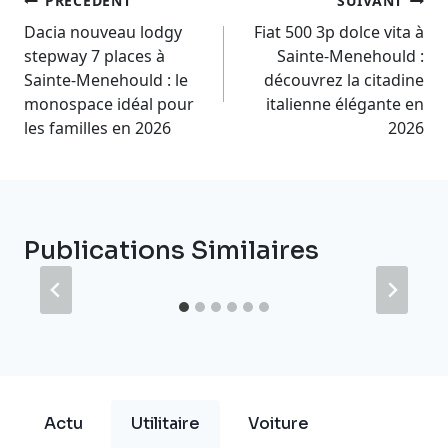
Navigation
PRÉCÉDENT
SUIVANT
De
Dacia nouveau lodgy
Fiat 500 3p dolce vita à
stepway 7 places à
Sainte-Menehould :
L’article
Sainte-Menehould : le
découvrez la citadine
monospace idéal pour
italienne élégante en
les familles en 2026
2026
Publications Similaires
Actu
Utilitaire
Voiture