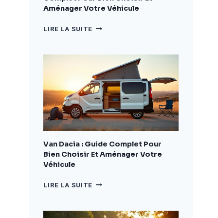
Aménager Votre Véhicule
CAMPING
LIRE LA SUITE
CAR
DACIA
:
LE
GUIDE
COMPLET
POUR
BIEN
CHOISIR
ET
AMÉNAGER
Van Dacia : Guide Complet Pour
VOTRE
Bien Choisir Et Aménager Votre
VÉHICULE
Véhicule
VAN
LIRE LA SUITE
DACIA
:
GUIDE