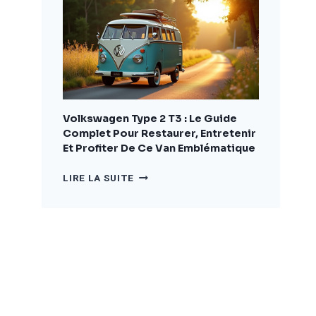
COMPLET
POUR
BIEN
CHOISIR
ET
AMÉNAGER
VOTRE
VÉHICULE
Volkswagen Type 2 T3 : Le Guide
Complet Pour Restaurer, Entretenir
Et Profiter De Ce Van Emblématique
VOLKSWAGEN
LIRE LA SUITE
TYPE
2
T3
:
LE
GUIDE
COMPLET
POUR
RESTAURER,