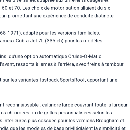
rès diversifiée, adaptée aux différents usages et
0 et 70. Les choix de motorisation allaient du six
cun promettant une expérience de conduite distincte.
968-1971), adapté pour les versions familiales.
le fameux Cobra Jet 7L (335 ch) pour les modèles
ainsi qu’une option automatique Cruise-O-Matic.
’avant, ressorts à lames à l’arrière, avec freins à tambour
 sur les variantes fastback SportsRoof, apportant une
nt reconnaissable : calandre large couvrant toute la largeur
res chromées ou de grilles personnalisées selon les
ons intérieures plus cossues pour les versions Brougham et
dis que les modèles de base privilégiaient la simplicité et