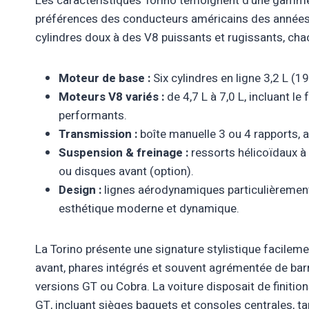
Les caractéristiques Torino témoignent d’une gamme t
préférences des conducteurs américains des années 6
cylindres doux à des V8 puissants et rugissants, cha
Moteur de base :
Six cylindres en ligne 3,2 L (1
Moteurs V8 variés :
de 4,7 L à 7,0 L, incluant 
performants.
Transmission :
boîte manuelle 3 ou 4 rapports, 
Suspension & freinage :
ressorts hélicoïdaux à l
ou disques avant (option).
Design :
lignes aérodynamiques particulièrement
esthétique moderne et dynamique.
La Torino présente une signature stylistique facileme
avant, phares intégrés et souvent agrémentée de bar
versions GT ou Cobra. La voiture disposait de finiti
GT, incluant sièges baquets et consoles centrales, tan