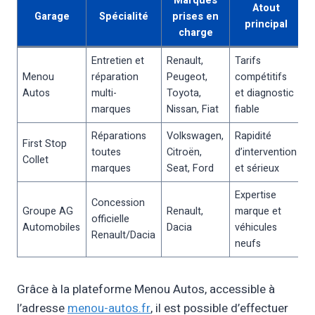
Marques
Atout
Garage
Spécialité
prises en
principal
charge
Entretien et
Renault,
Tarifs
Menou
réparation
Peugeot,
compétitifs
Autos
multi-
Toyota,
et diagnostic
marques
Nissan, Fiat
fiable
Réparations
Volkswagen,
Rapidité
First Stop
toutes
Citroën,
d’intervention
Collet
marques
Seat, Ford
et sérieux
Expertise
Concession
Groupe AG
Renault,
marque et
officielle
Automobiles
Dacia
véhicules
Renault/Dacia
neufs
Grâce à la plateforme Menou Autos, accessible à
l’adresse
menou-autos.fr
, il est possible d’effectuer